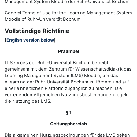
Management System Moodle der Ruhr-Universität Bochum
General Terms of Use for the
L
earning
M
anagement
S
ystem
Moodle of Ruhr
-
Universit
ät Bochum
Vollständige Richtlinie
[
English version below
]
Präambel
IT.Services der Ruhr-Universität Bochum betreibt
gemeinsam mit dem Zentrum für Wissenschaftsdidaktik das
Learning Management System (LMS) Moodle, um das
eLearning der Ruhr-Universität Bochum zu fördern und auf
einer einheitlichen Plattform zugänglich zu machen. Die
vorliegenden Allgemeinen Nutzungsbestimmungen regeln
die Nutzung des LMS.
§ 1
Geltungsbereich
Die allgemeinen Nutzungsbedingungen für das LMS gelten