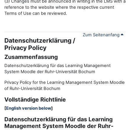
(3) Changes must be announced in writing in the LMS with a
reference to the website where the respective current
Terms of Use can be reviewed.
Zum Seitenanfang
Datenschutzerklärung /
Privacy Policy
Zusammenfassung
Datenschutzerklärung für das Learning Management
System Moodle der Ruhr-Universität Bochum
Privacy Policy for the
L
earning
M
anagement
S
ystem Moodle
of Ruhr
-
Universit
ät Bochum
Vollständige Richtlinie
[
English version below
]
Datenschutzerklärung für das Learning
Management System Moodle der Ruhr-