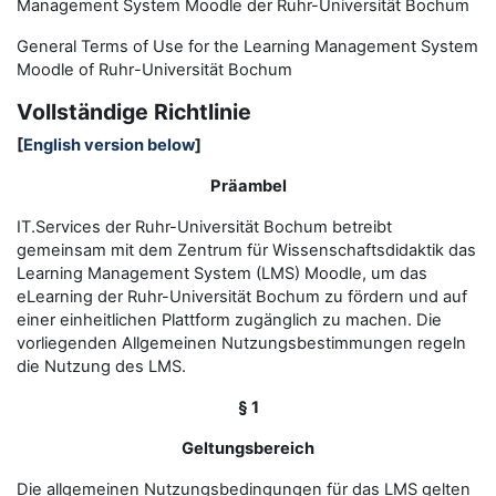
Management System Moodle der Ruhr-Universität Bochum
General Terms of Use for the
L
earning
M
anagement
S
ystem
Moodle of Ruhr
-
Universit
ät Bochum
Vollständige Richtlinie
[
English version below
]
Präambel
IT.Services der Ruhr-Universität Bochum betreibt
gemeinsam mit dem Zentrum für Wissenschaftsdidaktik das
Learning Management System (LMS) Moodle, um das
eLearning der Ruhr-Universität Bochum zu fördern und auf
einer einheitlichen Plattform zugänglich zu machen. Die
vorliegenden Allgemeinen Nutzungsbestimmungen regeln
die Nutzung des LMS.
§ 1
Geltungsbereich
Die allgemeinen Nutzungsbedingungen für das LMS gelten