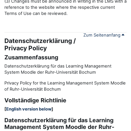
(3) Changes must be announced in writing in the LMS with a
reference to the website where the respective current
Terms of Use can be reviewed.
Zum Seitenanfang
Datenschutzerklärung /
Privacy Policy
Zusammenfassung
Datenschutzerklärung für das Learning Management
System Moodle der Ruhr-Universität Bochum
Privacy Policy for the
L
earning
M
anagement
S
ystem Moodle
of Ruhr
-
Universit
ät Bochum
Vollständige Richtlinie
[
English version below
]
Datenschutzerklärung für das Learning
Management System Moodle der Ruhr-