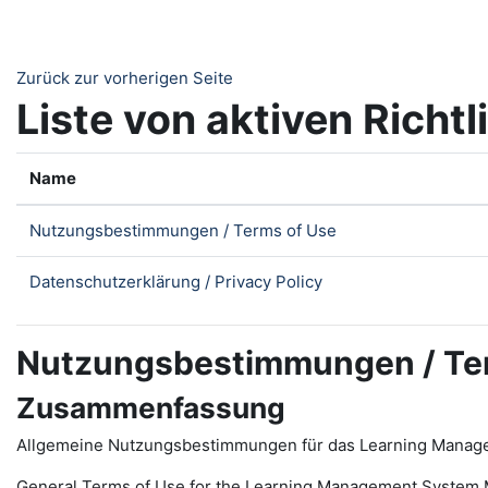
Zum Hauptinhalt
Zurück zur vorherigen Seite
Liste von aktiven Richtl
Name
Nutzungsbestimmungen / Terms of Use
Datenschutzerklärung / Privacy Policy
Nutzungsbestimmungen / Te
Zusammenfassung
Allgemeine Nutzungsbestimmungen für das Learning Manag
General Terms of Use for the
L
earning
M
anagement
S
ystem 