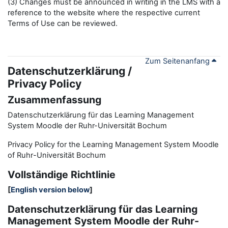
(3) Changes must be announced in writing in the LMS with a
reference to the website where the respective current
Terms of Use can be reviewed.
Zum Seitenanfang
Datenschutzerklärung /
Privacy Policy
Zusammenfassung
Datenschutzerklärung für das Learning Management
System Moodle der Ruhr-Universität Bochum
Privacy Policy for the
L
earning
M
anagement
S
ystem Moodle
of Ruhr
-
Universit
ät Bochum
Vollständige Richtlinie
[
English version below
]
Datenschutzerklärung für das Learning
Management System Moodle der Ruhr-