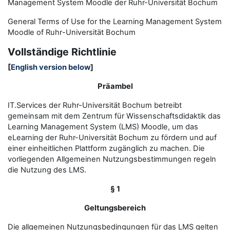
Management System Moodle der Ruhr-Universität Bochum
General Terms of Use for the
L
earning
M
anagement
S
ystem
Moodle of Ruhr
-
Universit
ät Bochum
Vollständige Richtlinie
[
English version below
]
Präambel
IT.Services der Ruhr-Universität Bochum betreibt
gemeinsam mit dem Zentrum für Wissenschaftsdidaktik das
Learning Management System (LMS) Moodle, um das
eLearning der Ruhr-Universität Bochum zu fördern und auf
einer einheitlichen Plattform zugänglich zu machen. Die
vorliegenden Allgemeinen Nutzungsbestimmungen regeln
die Nutzung des LMS.
§ 1
Geltungsbereich
Die allgemeinen Nutzungsbedingungen für das LMS gelten