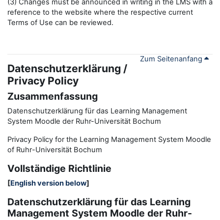
(3) Changes must be announced in writing in the LMS with a
reference to the website where the respective current
Terms of Use can be reviewed.
Zum Seitenanfang
Datenschutzerklärung /
Privacy Policy
Zusammenfassung
Datenschutzerklärung für das Learning Management
System Moodle der Ruhr-Universität Bochum
Privacy Policy for the
L
earning
M
anagement
S
ystem Moodle
of Ruhr
-
Universit
ät Bochum
Vollständige Richtlinie
[
English version below
]
Datenschutzerklärung für das Learning
Management System Moodle der Ruhr-