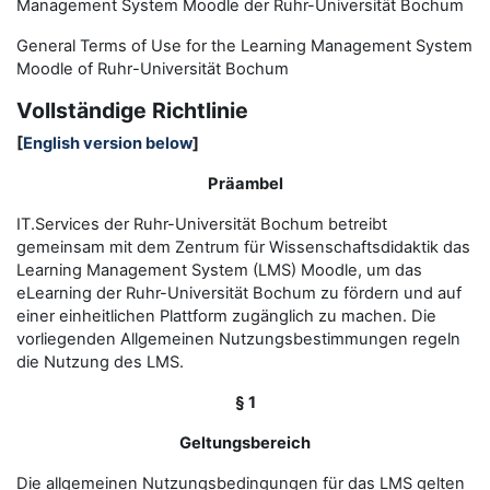
Management System Moodle der Ruhr-Universität Bochum
General Terms of Use for the
L
earning
M
anagement
S
ystem
Moodle of Ruhr
-
Universit
ät Bochum
Vollständige Richtlinie
[
English version below
]
Präambel
IT.Services der Ruhr-Universität Bochum betreibt
gemeinsam mit dem Zentrum für Wissenschaftsdidaktik das
Learning Management System (LMS) Moodle, um das
eLearning der Ruhr-Universität Bochum zu fördern und auf
einer einheitlichen Plattform zugänglich zu machen. Die
vorliegenden Allgemeinen Nutzungsbestimmungen regeln
die Nutzung des LMS.
§ 1
Geltungsbereich
Die allgemeinen Nutzungsbedingungen für das LMS gelten