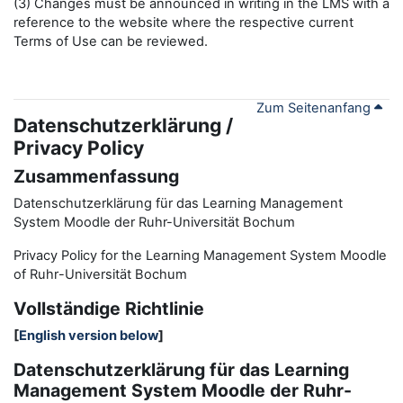
(3) Changes must be announced in writing in the LMS with a
reference to the website where the respective current
Terms of Use can be reviewed.
Zum Seitenanfang
Datenschutzerklärung /
Privacy Policy
Zusammenfassung
Datenschutzerklärung für das Learning Management
System Moodle der Ruhr-Universität Bochum
Privacy Policy for the
L
earning
M
anagement
S
ystem Moodle
of Ruhr
-
Universit
ät Bochum
Vollständige Richtlinie
[
English version below
]
Datenschutzerklärung für das Learning
Management System Moodle der Ruhr-