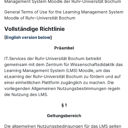
Management System Moodle der Ruhr-Universität Bochum
General Terms of Use for the
L
earning
M
anagement
S
ystem
Moodle of Ruhr
-
Universit
ät Bochum
Vollständige Richtlinie
[
English version below
]
Präambel
IT.Services der Ruhr-Universität Bochum betreibt
gemeinsam mit dem Zentrum für Wissenschaftsdidaktik das
Learning Management System (LMS) Moodle, um das
eLearning der Ruhr-Universität Bochum zu fördern und auf
einer einheitlichen Plattform zugänglich zu machen. Die
vorliegenden Allgemeinen Nutzungsbestimmungen regeln
die Nutzung des LMS.
§ 1
Geltungsbereich
Die allgemeinen Nutzungsbedingungen für das LMS gelten