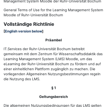
Management System Moodle der Ruhr-Universität Bochum
General Terms of Use for the
L
earning
M
anagement
S
ystem
Moodle of Ruhr
-
Universit
ät Bochum
Vollständige Richtlinie
[
English version below
]
Präambel
IT.Services der Ruhr-Universität Bochum betreibt
gemeinsam mit dem Zentrum für Wissenschaftsdidaktik das
Learning Management System (LMS) Moodle, um das
eLearning der Ruhr-Universität Bochum zu fördern und auf
einer einheitlichen Plattform zugänglich zu machen. Die
vorliegenden Allgemeinen Nutzungsbestimmungen regeln
die Nutzung des LMS.
§ 1
Geltungsbereich
Die allgemeinen Nutzungsbedingungen für das LMS gelten