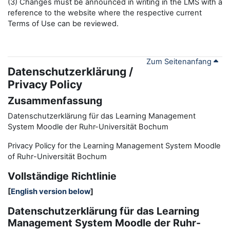
(3) Changes must be announced in writing in the LMS with a
reference to the website where the respective current
Terms of Use can be reviewed.
Zum Seitenanfang
Datenschutzerklärung /
Privacy Policy
Zusammenfassung
Datenschutzerklärung für das Learning Management
System Moodle der Ruhr-Universität Bochum
Privacy Policy for the
L
earning
M
anagement
S
ystem Moodle
of Ruhr
-
Universit
ät Bochum
Vollständige Richtlinie
[
English version below
]
Datenschutzerklärung für das Learning
Management System Moodle der Ruhr-