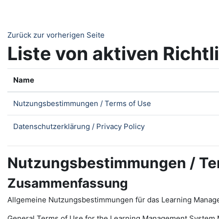
Zum Hauptinhalt
Zurück zur vorherigen Seite
Liste von aktiven Richtl
Name
Nutzungsbestimmungen / Terms of Use
Datenschutzerklärung / Privacy Policy
Nutzungsbestimmungen / Te
Zusammenfassung
Allgemeine Nutzungsbestimmungen für das Learning Manag
General Terms of Use for the
L
earning
M
anagement
S
ystem 