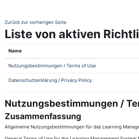
Zum Hauptinhalt
Zurück zur vorherigen Seite
Liste von aktiven Richtl
Name
Nutzungsbestimmungen / Terms of Use
Datenschutzerklärung / Privacy Policy
Nutzungsbestimmungen / Te
Zusammenfassung
Allgemeine Nutzungsbestimmungen für das Learning Manag
General Terms of Use for the
L
earning
M
anagement
S
ystem 