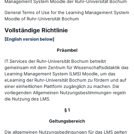
Management System Moodle der Ruhr-Universität Bochum
General Terms of Use for the
L
earning
M
anagement
S
ystem
Moodle of Ruhr
-
Universit
ät Bochum
Vollständige Richtlinie
[
English version below
]
Präambel
IT.Services der Ruhr-Universität Bochum betreibt
gemeinsam mit dem Zentrum für Wissenschaftsdidaktik das
Learning Management System (LMS) Moodle, um das
eLearning der Ruhr-Universität Bochum zu fördern und auf
einer einheitlichen Plattform zugänglich zu machen. Die
vorliegenden Allgemeinen Nutzungsbestimmungen regeln
die Nutzung des LMS.
§ 1
Geltungsbereich
Die allgemeinen Nutzungsbedingungen für das LMS gelten