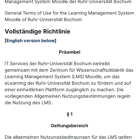
Management System Moodle der Ruhr-Universität Bochum
General Terms of Use for the
L
earning
M
anagement
S
ystem
Moodle of Ruhr
-
Universit
ät Bochum
Vollständige Richtlinie
[
English version below
]
Präambel
IT.Services der Ruhr-Universität Bochum betreibt
gemeinsam mit dem Zentrum für Wissenschaftsdidaktik das
Learning Management System (LMS) Moodle, um das
eLearning der Ruhr-Universität Bochum zu fördern und auf
einer einheitlichen Plattform zugänglich zu machen. Die
vorliegenden Allgemeinen Nutzungsbestimmungen regeln
die Nutzung des LMS.
§ 1
Geltungsbereich
Die allgemeinen Nutzungsbedingungen für das LMS gelten