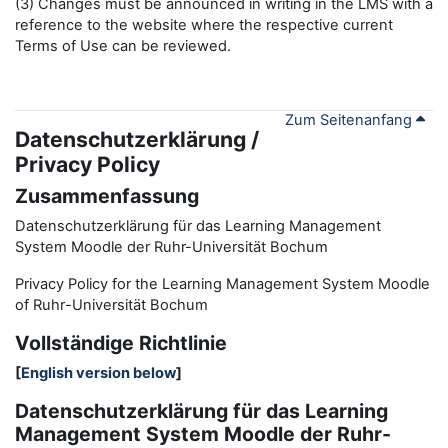
(3) Changes must be announced in writing in the LMS with a
reference to the website where the respective current
Terms of Use can be reviewed.
Zum Seitenanfang
Datenschutzerklärung /
Privacy Policy
Zusammenfassung
Datenschutzerklärung für das Learning Management
System Moodle der Ruhr-Universität Bochum
Privacy Policy for the
L
earning
M
anagement
S
ystem Moodle
of Ruhr
-
Universit
ät Bochum
Vollständige Richtlinie
[
English version below
]
Datenschutzerklärung für das Learning
Management System Moodle der Ruhr-