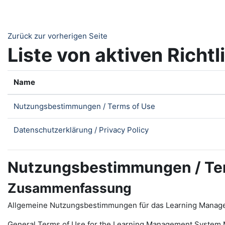
Zum Hauptinhalt
Zurück zur vorherigen Seite
Liste von aktiven Richtl
Name
Nutzungsbestimmungen / Terms of Use
Datenschutzerklärung / Privacy Policy
Nutzungsbestimmungen / Te
Zusammenfassung
Allgemeine Nutzungsbestimmungen für das Learning Manag
General Terms of Use for the
L
earning
M
anagement
S
ystem 