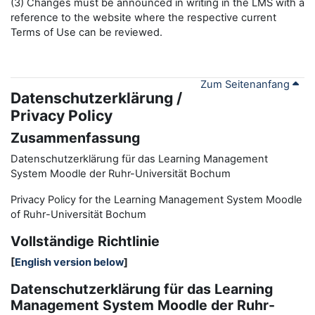
(3) Changes must be announced in writing in the LMS with a
reference to the website where the respective current
Terms of Use can be reviewed.
Zum Seitenanfang
Datenschutzerklärung /
Privacy Policy
Zusammenfassung
Datenschutzerklärung für das Learning Management
System Moodle der Ruhr-Universität Bochum
Privacy Policy for the
L
earning
M
anagement
S
ystem Moodle
of Ruhr
-
Universit
ät Bochum
Vollständige Richtlinie
[
English version below
]
Datenschutzerklärung für das Learning
Management System Moodle der Ruhr-