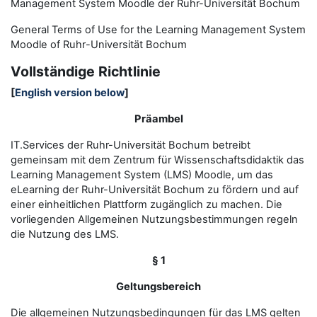
Management System Moodle der Ruhr-Universität Bochum
General Terms of Use for the
L
earning
M
anagement
S
ystem
Moodle of Ruhr
-
Universit
ät Bochum
Vollständige Richtlinie
[
English version below
]
Präambel
IT.Services der Ruhr-Universität Bochum betreibt
gemeinsam mit dem Zentrum für Wissenschaftsdidaktik das
Learning Management System (LMS) Moodle, um das
eLearning der Ruhr-Universität Bochum zu fördern und auf
einer einheitlichen Plattform zugänglich zu machen. Die
vorliegenden Allgemeinen Nutzungsbestimmungen regeln
die Nutzung des LMS.
§ 1
Geltungsbereich
Die allgemeinen Nutzungsbedingungen für das LMS gelten