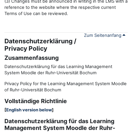
(3) Changes must be announced in writing in the LMS with a
reference to the website where the respective current
Terms of Use can be reviewed.
Zum Seitenanfang
Datenschutzerklärung /
Privacy Policy
Zusammenfassung
Datenschutzerklärung für das Learning Management
System Moodle der Ruhr-Universität Bochum
Privacy Policy for the
L
earning
M
anagement
S
ystem Moodle
of Ruhr
-
Universit
ät Bochum
Vollständige Richtlinie
[
English version below
]
Datenschutzerklärung für das Learning
Management System Moodle der Ruhr-