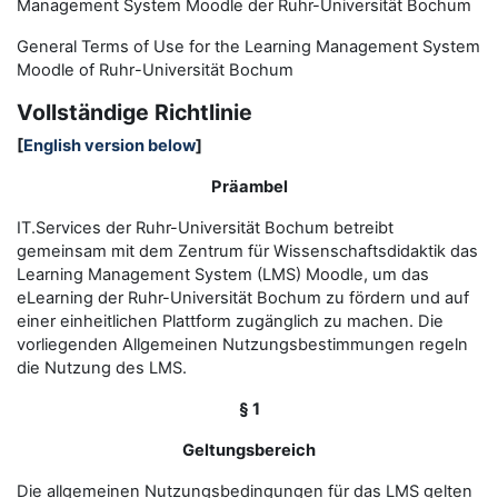
Management System Moodle der Ruhr-Universität Bochum
General Terms of Use for the
L
earning
M
anagement
S
ystem
Moodle of Ruhr
-
Universit
ät Bochum
Vollständige Richtlinie
[
English version below
]
Präambel
IT.Services der Ruhr-Universität Bochum betreibt
gemeinsam mit dem Zentrum für Wissenschaftsdidaktik das
Learning Management System (LMS) Moodle, um das
eLearning der Ruhr-Universität Bochum zu fördern und auf
einer einheitlichen Plattform zugänglich zu machen. Die
vorliegenden Allgemeinen Nutzungsbestimmungen regeln
die Nutzung des LMS.
§ 1
Geltungsbereich
Die allgemeinen Nutzungsbedingungen für das LMS gelten