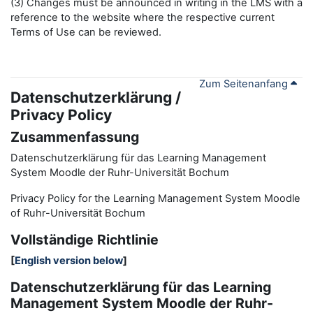
(3) Changes must be announced in writing in the LMS with a
reference to the website where the respective current
Terms of Use can be reviewed.
Zum Seitenanfang
Datenschutzerklärung /
Privacy Policy
Zusammenfassung
Datenschutzerklärung für das Learning Management
System Moodle der Ruhr-Universität Bochum
Privacy Policy for the
L
earning
M
anagement
S
ystem Moodle
of Ruhr
-
Universit
ät Bochum
Vollständige Richtlinie
[
English version below
]
Datenschutzerklärung für das Learning
Management System Moodle der Ruhr-