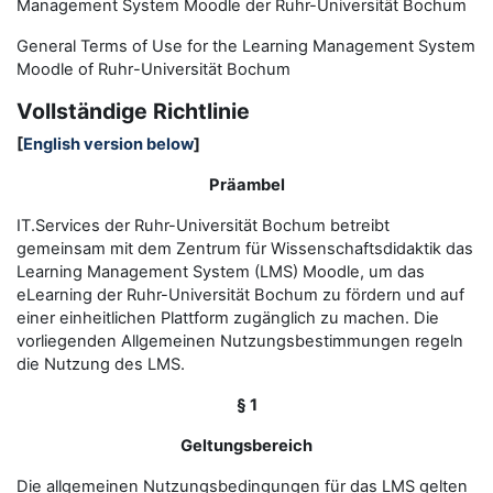
Management System Moodle der Ruhr-Universität Bochum
General Terms of Use for the
L
earning
M
anagement
S
ystem
Moodle of Ruhr
-
Universit
ät Bochum
Vollständige Richtlinie
[
English version below
]
Präambel
IT.Services der Ruhr-Universität Bochum betreibt
gemeinsam mit dem Zentrum für Wissenschaftsdidaktik das
Learning Management System (LMS) Moodle, um das
eLearning der Ruhr-Universität Bochum zu fördern und auf
einer einheitlichen Plattform zugänglich zu machen. Die
vorliegenden Allgemeinen Nutzungsbestimmungen regeln
die Nutzung des LMS.
§ 1
Geltungsbereich
Die allgemeinen Nutzungsbedingungen für das LMS gelten