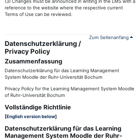
(3) Changes must be announced in writing in the LMS with a
reference to the website where the respective current
Terms of Use can be reviewed.
Zum Seitenanfang
Datenschutzerklärung /
Privacy Policy
Zusammenfassung
Datenschutzerklärung für das Learning Management
System Moodle der Ruhr-Universität Bochum
Privacy Policy for the
L
earning
M
anagement
S
ystem Moodle
of Ruhr
-
Universit
ät Bochum
Vollständige Richtlinie
[
English version below
]
Datenschutzerklärung für das Learning
Management System Moodle der Ruhr-