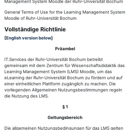
Management System Moodle der Ruhr-Universität Bochum
General Terms of Use for the
L
earning
M
anagement
S
ystem
Moodle of Ruhr
-
Universit
ät Bochum
Vollständige Richtlinie
[
English version below
]
Präambel
IT.Services der Ruhr-Universität Bochum betreibt
gemeinsam mit dem Zentrum für Wissenschaftsdidaktik das
Learning Management System (LMS) Moodle, um das
eLearning der Ruhr-Universität Bochum zu fördern und auf
einer einheitlichen Plattform zugänglich zu machen. Die
vorliegenden Allgemeinen Nutzungsbestimmungen regeln
die Nutzung des LMS.
§ 1
Geltungsbereich
Die allgemeinen Nutzungsbedingungen für das LMS gelten