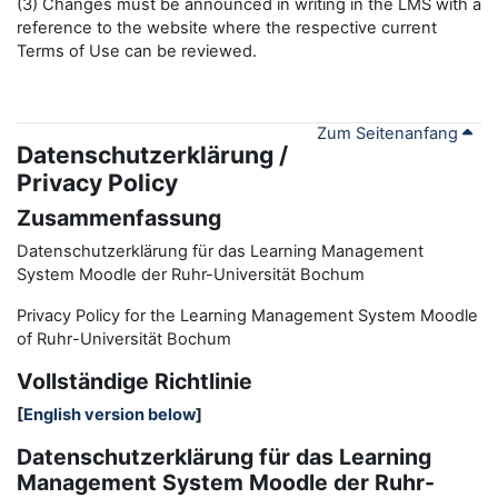
(3) Changes must be announced in writing in the LMS with a
reference to the website where the respective current
Terms of Use can be reviewed.
Zum Seitenanfang
Datenschutzerklärung /
Privacy Policy
Zusammenfassung
Datenschutzerklärung für das Learning Management
System Moodle der Ruhr-Universität Bochum
Privacy Policy for the
L
earning
M
anagement
S
ystem Moodle
of Ruhr
-
Universit
ät Bochum
Vollständige Richtlinie
[
English version below
]
Datenschutzerklärung für das Learning
Management System Moodle der Ruhr-