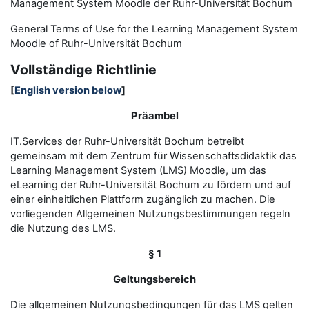
Management System Moodle der Ruhr-Universität Bochum
General Terms of Use for the
L
earning
M
anagement
S
ystem
Moodle of Ruhr
-
Universit
ät Bochum
Vollständige Richtlinie
[
English version below
]
Präambel
IT.Services der Ruhr-Universität Bochum betreibt
gemeinsam mit dem Zentrum für Wissenschaftsdidaktik das
Learning Management System (LMS) Moodle, um das
eLearning der Ruhr-Universität Bochum zu fördern und auf
einer einheitlichen Plattform zugänglich zu machen. Die
vorliegenden Allgemeinen Nutzungsbestimmungen regeln
die Nutzung des LMS.
§ 1
Geltungsbereich
Die allgemeinen Nutzungsbedingungen für das LMS gelten