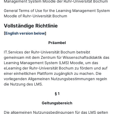
Management System Moodle der Ruhr-Universität Bochum
General Terms of Use for the
L
earning
M
anagement
S
ystem
Moodle of Ruhr
-
Universit
ät Bochum
Vollständige Richtlinie
[
English version below
]
Präambel
IT.Services der Ruhr-Universität Bochum betreibt
gemeinsam mit dem Zentrum für Wissenschaftsdidaktik das
Learning Management System (LMS) Moodle, um das
eLearning der Ruhr-Universität Bochum zu fördern und auf
einer einheitlichen Plattform zugänglich zu machen. Die
vorliegenden Allgemeinen Nutzungsbestimmungen regeln
die Nutzung des LMS.
§ 1
Geltungsbereich
Die allgemeinen Nutzungsbedingungen für das LMS gelten