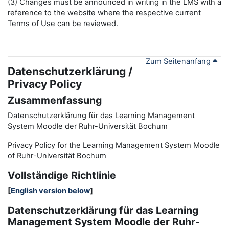
(3) Changes must be announced in writing in the LMS with a
reference to the website where the respective current
Terms of Use can be reviewed.
Zum Seitenanfang
Datenschutzerklärung /
Privacy Policy
Zusammenfassung
Datenschutzerklärung für das Learning Management
System Moodle der Ruhr-Universität Bochum
Privacy Policy for the
L
earning
M
anagement
S
ystem Moodle
of Ruhr
-
Universit
ät Bochum
Vollständige Richtlinie
[
English version below
]
Datenschutzerklärung für das Learning
Management System Moodle der Ruhr-