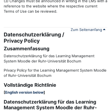
(3) Changes must be announced in writing in the LMS with a
reference to the website where the respective current
Terms of Use can be reviewed.
Zum Seitenanfang
Datenschutzerklärung /
Privacy Policy
Zusammenfassung
Datenschutzerklärung für das Learning Management
System Moodle der Ruhr-Universität Bochum
Privacy Policy for the
L
earning
M
anagement
S
ystem Moodle
of Ruhr
-
Universit
ät Bochum
Vollständige Richtlinie
[
English version below
]
Datenschutzerklärung für das Learning
Management System Moodle der Ruhr-