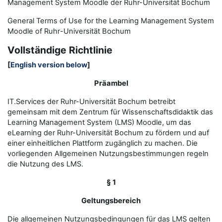
Management System Moodle der Ruhr-Universität Bochum
General Terms of Use for the
L
earning
M
anagement
S
ystem
Moodle of Ruhr
-
Universit
ät Bochum
Vollständige Richtlinie
[
English version below
]
Präambel
IT.Services der Ruhr-Universität Bochum betreibt
gemeinsam mit dem Zentrum für Wissenschaftsdidaktik das
Learning Management System (LMS) Moodle, um das
eLearning der Ruhr-Universität Bochum zu fördern und auf
einer einheitlichen Plattform zugänglich zu machen. Die
vorliegenden Allgemeinen Nutzungsbestimmungen regeln
die Nutzung des LMS.
§ 1
Geltungsbereich
Die allgemeinen Nutzungsbedingungen für das LMS gelten