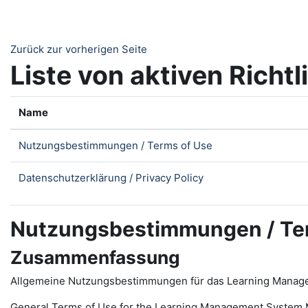
Zum Hauptinhalt
Zurück zur vorherigen Seite
Liste von aktiven Richtl
Name
Nutzungsbestimmungen / Terms of Use
Datenschutzerklärung / Privacy Policy
Nutzungsbestimmungen / Te
Zusammenfassung
Allgemeine Nutzungsbestimmungen für das Learning Manag
General Terms of Use for the
L
earning
M
anagement
S
ystem 