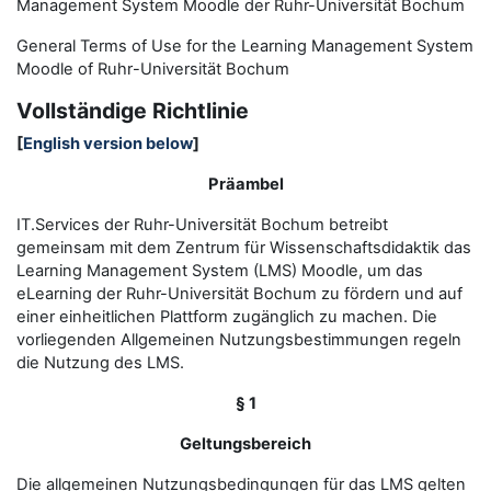
Management System Moodle der Ruhr-Universität Bochum
General Terms of Use for the
L
earning
M
anagement
S
ystem
Moodle of Ruhr
-
Universit
ät Bochum
Vollständige Richtlinie
[
English version below
]
Präambel
IT.Services der Ruhr-Universität Bochum betreibt
gemeinsam mit dem Zentrum für Wissenschaftsdidaktik das
Learning Management System (LMS) Moodle, um das
eLearning der Ruhr-Universität Bochum zu fördern und auf
einer einheitlichen Plattform zugänglich zu machen. Die
vorliegenden Allgemeinen Nutzungsbestimmungen regeln
die Nutzung des LMS.
§ 1
Geltungsbereich
Die allgemeinen Nutzungsbedingungen für das LMS gelten