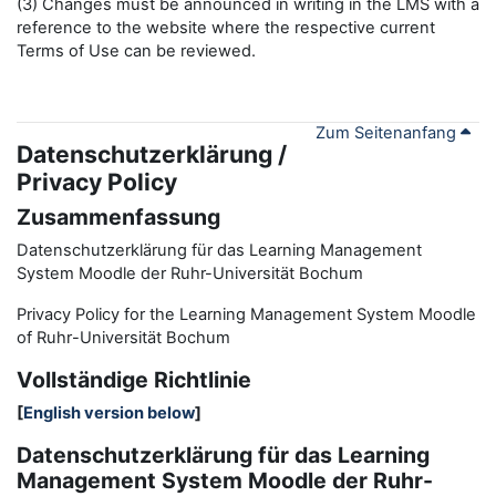
(3) Changes must be announced in writing in the LMS with a
reference to the website where the respective current
Terms of Use can be reviewed.
Zum Seitenanfang
Datenschutzerklärung /
Privacy Policy
Zusammenfassung
Datenschutzerklärung für das Learning Management
System Moodle der Ruhr-Universität Bochum
Privacy Policy for the
L
earning
M
anagement
S
ystem Moodle
of Ruhr
-
Universit
ät Bochum
Vollständige Richtlinie
[
English version below
]
Datenschutzerklärung für das Learning
Management System Moodle der Ruhr-