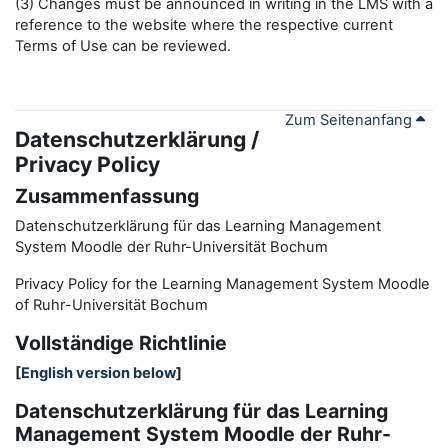
(3) Changes must be announced in writing in the LMS with a
reference to the website where the respective current
Terms of Use can be reviewed.
Zum Seitenanfang
Datenschutzerklärung /
Privacy Policy
Zusammenfassung
Datenschutzerklärung für das Learning Management
System Moodle der Ruhr-Universität Bochum
Privacy Policy for the
L
earning
M
anagement
S
ystem Moodle
of Ruhr
-
Universit
ät Bochum
Vollständige Richtlinie
[
English version below
]
Datenschutzerklärung für das Learning
Management System Moodle der Ruhr-