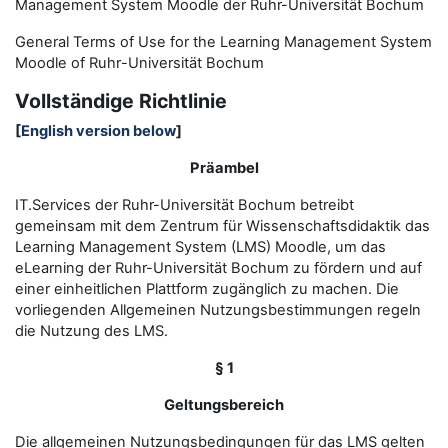
Management System Moodle der Ruhr-Universität Bochum
General Terms of Use for the
L
earning
M
anagement
S
ystem
Moodle of Ruhr
-
Universit
ät Bochum
Vollständige Richtlinie
[
English version below
]
Präambel
IT.Services der Ruhr-Universität Bochum betreibt
gemeinsam mit dem Zentrum für Wissenschaftsdidaktik das
Learning Management System (LMS) Moodle, um das
eLearning der Ruhr-Universität Bochum zu fördern und auf
einer einheitlichen Plattform zugänglich zu machen. Die
vorliegenden Allgemeinen Nutzungsbestimmungen regeln
die Nutzung des LMS.
§ 1
Geltungsbereich
Die allgemeinen Nutzungsbedingungen für das LMS gelten