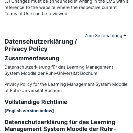
(3) Changes must be announced in writing in the LMS with a
reference to the website where the respective current
Terms of Use can be reviewed.
Zum Seitenanfang
Datenschutzerklärung /
Privacy Policy
Zusammenfassung
Datenschutzerklärung für das Learning Management
System Moodle der Ruhr-Universität Bochum
Privacy Policy for the
L
earning
M
anagement
S
ystem Moodle
of Ruhr
-
Universit
ät Bochum
Vollständige Richtlinie
[
English version below
]
Datenschutzerklärung für das Learning
Management System Moodle der Ruhr-