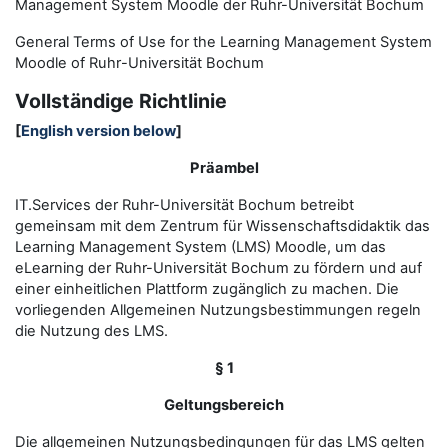
Management System Moodle der Ruhr-Universität Bochum
General Terms of Use for the
L
earning
M
anagement
S
ystem
Moodle of Ruhr
-
Universit
ät Bochum
Vollständige Richtlinie
[
English version below
]
Präambel
IT.Services der Ruhr-Universität Bochum betreibt
gemeinsam mit dem Zentrum für Wissenschaftsdidaktik das
Learning Management System (LMS) Moodle, um das
eLearning der Ruhr-Universität Bochum zu fördern und auf
einer einheitlichen Plattform zugänglich zu machen. Die
vorliegenden Allgemeinen Nutzungsbestimmungen regeln
die Nutzung des LMS.
§ 1
Geltungsbereich
Die allgemeinen Nutzungsbedingungen für das LMS gelten