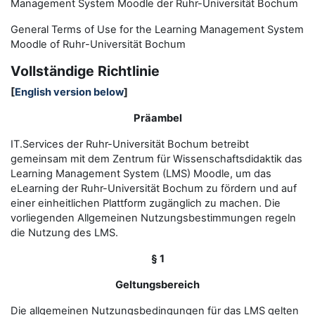
Management System Moodle der Ruhr-Universität Bochum
General Terms of Use for the
L
earning
M
anagement
S
ystem
Moodle of Ruhr
-
Universit
ät Bochum
Vollständige Richtlinie
[
English version below
]
Präambel
IT.Services der Ruhr-Universität Bochum betreibt
gemeinsam mit dem Zentrum für Wissenschaftsdidaktik das
Learning Management System (LMS) Moodle, um das
eLearning der Ruhr-Universität Bochum zu fördern und auf
einer einheitlichen Plattform zugänglich zu machen. Die
vorliegenden Allgemeinen Nutzungsbestimmungen regeln
die Nutzung des LMS.
§ 1
Geltungsbereich
Die allgemeinen Nutzungsbedingungen für das LMS gelten