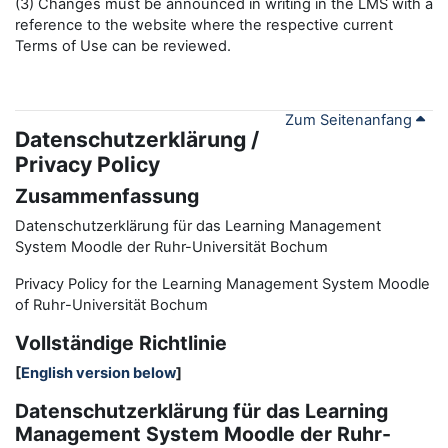
(3) Changes must be announced in writing in the LMS with a
reference to the website where the respective current
Terms of Use can be reviewed.
Zum Seitenanfang
Datenschutzerklärung /
Privacy Policy
Zusammenfassung
Datenschutzerklärung für das Learning Management
System Moodle der Ruhr-Universität Bochum
Privacy Policy for the
L
earning
M
anagement
S
ystem Moodle
of Ruhr
-
Universit
ät Bochum
Vollständige Richtlinie
[
English version below
]
Datenschutzerklärung für das Learning
Management System Moodle der Ruhr-