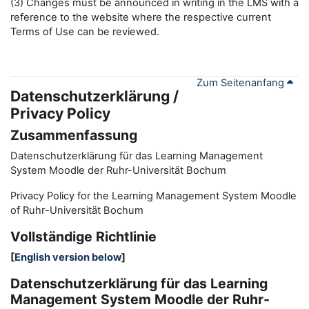
(3) Changes must be announced in writing in the LMS with a
reference to the website where the respective current
Terms of Use can be reviewed.
Zum Seitenanfang
Datenschutzerklärung /
Privacy Policy
Zusammenfassung
Datenschutzerklärung für das Learning Management
System Moodle der Ruhr-Universität Bochum
Privacy Policy for the
L
earning
M
anagement
S
ystem Moodle
of Ruhr
-
Universit
ät Bochum
Vollständige Richtlinie
[
English version below
]
Datenschutzerklärung für das Learning
Management System Moodle der Ruhr-