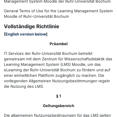
Management System Moodle der Ruhr-Universität Bochum
General Terms of Use for the
L
earning
M
anagement
S
ystem
Moodle of Ruhr
-
Universit
ät Bochum
Vollständige Richtlinie
[
English version below
]
Präambel
IT.Services der Ruhr-Universität Bochum betreibt
gemeinsam mit dem Zentrum für Wissenschaftsdidaktik das
Learning Management System (LMS) Moodle, um das
eLearning der Ruhr-Universität Bochum zu fördern und auf
einer einheitlichen Plattform zugänglich zu machen. Die
vorliegenden Allgemeinen Nutzungsbestimmungen regeln
die Nutzung des LMS.
§ 1
Geltungsbereich
Die allgemeinen Nutzungsbedingungen für das LMS gelten