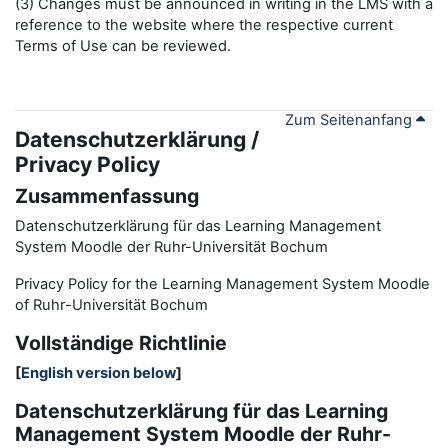
(3) Changes must be announced in writing in the LMS with a
reference to the website where the respective current
Terms of Use can be reviewed.
Zum Seitenanfang
Datenschutzerklärung /
Privacy Policy
Zusammenfassung
Datenschutzerklärung für das Learning Management
System Moodle der Ruhr-Universität Bochum
Privacy Policy for the
L
earning
M
anagement
S
ystem Moodle
of Ruhr
-
Universit
ät Bochum
Vollständige Richtlinie
[
English version below
]
Datenschutzerklärung für das Learning
Management System Moodle der Ruhr-