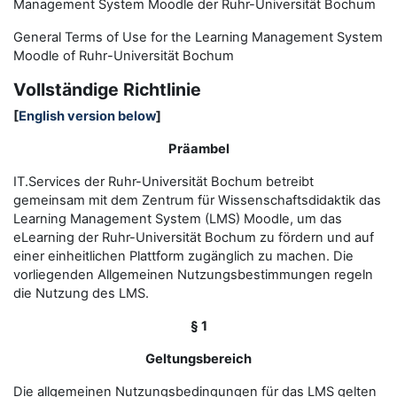
Management System Moodle der Ruhr-Universität Bochum
General Terms of Use for the
L
earning
M
anagement
S
ystem
Moodle of Ruhr
-
Universit
ät Bochum
Vollständige Richtlinie
[
English version below
]
Präambel
IT.Services der Ruhr-Universität Bochum betreibt
gemeinsam mit dem Zentrum für Wissenschaftsdidaktik das
Learning Management System (LMS) Moodle, um das
eLearning der Ruhr-Universität Bochum zu fördern und auf
einer einheitlichen Plattform zugänglich zu machen. Die
vorliegenden Allgemeinen Nutzungsbestimmungen regeln
die Nutzung des LMS.
§ 1
Geltungsbereich
Die allgemeinen Nutzungsbedingungen für das LMS gelten