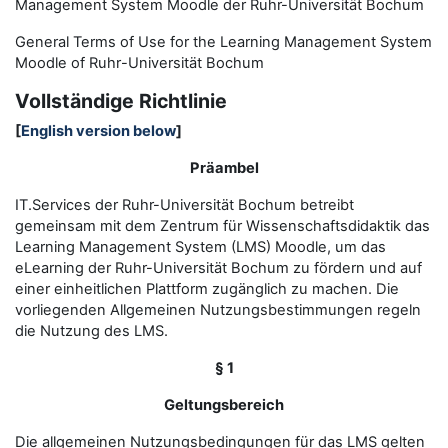
Management System Moodle der Ruhr-Universität Bochum
General Terms of Use for the
L
earning
M
anagement
S
ystem
Moodle of Ruhr
-
Universit
ät Bochum
Vollständige Richtlinie
[
English version below
]
Präambel
IT.Services der Ruhr-Universität Bochum betreibt
gemeinsam mit dem Zentrum für Wissenschaftsdidaktik das
Learning Management System (LMS) Moodle, um das
eLearning der Ruhr-Universität Bochum zu fördern und auf
einer einheitlichen Plattform zugänglich zu machen. Die
vorliegenden Allgemeinen Nutzungsbestimmungen regeln
die Nutzung des LMS.
§ 1
Geltungsbereich
Die allgemeinen Nutzungsbedingungen für das LMS gelten