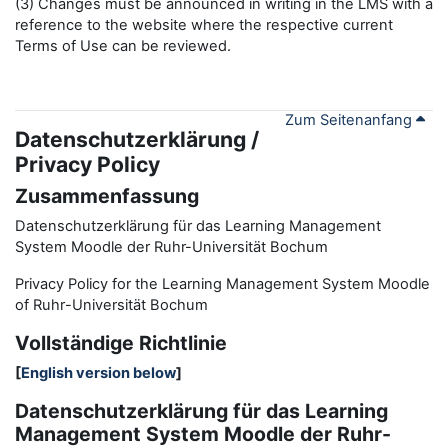
(3) Changes must be announced in writing in the LMS with a
reference to the website where the respective current
Terms of Use can be reviewed.
Zum Seitenanfang
Datenschutzerklärung /
Privacy Policy
Zusammenfassung
Datenschutzerklärung für das Learning Management
System Moodle der Ruhr-Universität Bochum
Privacy Policy for the
L
earning
M
anagement
S
ystem Moodle
of Ruhr
-
Universit
ät Bochum
Vollständige Richtlinie
[
English version below
]
Datenschutzerklärung für das Learning
Management System Moodle der Ruhr-