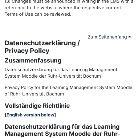
(3) Changes must be announced in writing in the LMS with a
reference to the website where the respective current
Terms of Use can be reviewed.
Zum Seitenanfang
Datenschutzerklärung /
Privacy Policy
Zusammenfassung
Datenschutzerklärung für das Learning Management
System Moodle der Ruhr-Universität Bochum
Privacy Policy for the
L
earning
M
anagement
S
ystem Moodle
of Ruhr
-
Universit
ät Bochum
Vollständige Richtlinie
[
English version below
]
Datenschutzerklärung für das Learning
Management System Moodle der Ruhr-