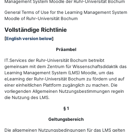
Management System Moodle der Ruhr-Universität Bochum
General Terms of Use for the
L
earning
M
anagement
S
ystem
Moodle of Ruhr
-
Universit
ät Bochum
Vollständige Richtlinie
[
English version below
]
Präambel
IT.Services der Ruhr-Universität Bochum betreibt
gemeinsam mit dem Zentrum für Wissenschaftsdidaktik das
Learning Management System (LMS) Moodle, um das
eLearning der Ruhr-Universität Bochum zu fördern und auf
einer einheitlichen Plattform zugänglich zu machen. Die
vorliegenden Allgemeinen Nutzungsbestimmungen regeln
die Nutzung des LMS.
§ 1
Geltungsbereich
Die allgemeinen Nutzungsbedingungen für das LMS gelten