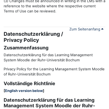
(3) Changes must be announced in writing in the LMS with a
reference to the website where the respective current
Terms of Use can be reviewed.
Zum Seitenanfang
Datenschutzerklärung /
Privacy Policy
Zusammenfassung
Datenschutzerklärung für das Learning Management
System Moodle der Ruhr-Universität Bochum
Privacy Policy for the
L
earning
M
anagement
S
ystem Moodle
of Ruhr
-
Universit
ät Bochum
Vollständige Richtlinie
[
English version below
]
Datenschutzerklärung für das Learning
Management System Moodle der Ruhr-