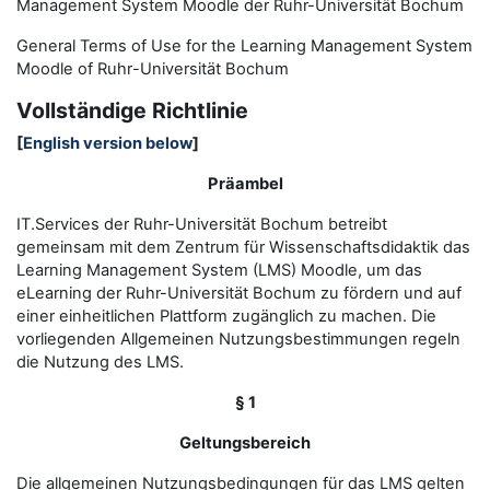
Management System Moodle der Ruhr-Universität Bochum
General Terms of Use for the
L
earning
M
anagement
S
ystem
Moodle of Ruhr
-
Universit
ät Bochum
Vollständige Richtlinie
[
English version below
]
Präambel
IT.Services der Ruhr-Universität Bochum betreibt
gemeinsam mit dem Zentrum für Wissenschaftsdidaktik das
Learning Management System (LMS) Moodle, um das
eLearning der Ruhr-Universität Bochum zu fördern und auf
einer einheitlichen Plattform zugänglich zu machen. Die
vorliegenden Allgemeinen Nutzungsbestimmungen regeln
die Nutzung des LMS.
§ 1
Geltungsbereich
Die allgemeinen Nutzungsbedingungen für das LMS gelten