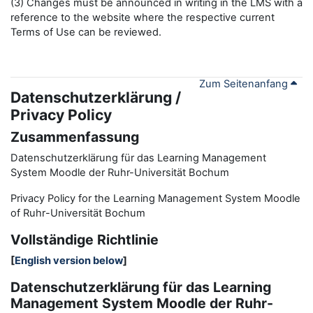
(3) Changes must be announced in writing in the LMS with a
reference to the website where the respective current
Terms of Use can be reviewed.
Zum Seitenanfang
Datenschutzerklärung /
Privacy Policy
Zusammenfassung
Datenschutzerklärung für das Learning Management
System Moodle der Ruhr-Universität Bochum
Privacy Policy for the
L
earning
M
anagement
S
ystem Moodle
of Ruhr
-
Universit
ät Bochum
Vollständige Richtlinie
[
English version below
]
Datenschutzerklärung für das Learning
Management System Moodle der Ruhr-