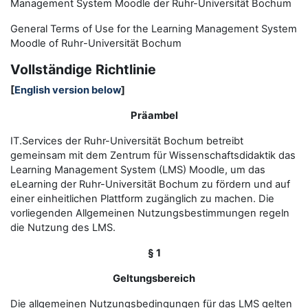
Management System Moodle der Ruhr-Universität Bochum
General Terms of Use for the
L
earning
M
anagement
S
ystem
Moodle of Ruhr
-
Universit
ät Bochum
Vollständige Richtlinie
[
English version below
]
Präambel
IT.Services der Ruhr-Universität Bochum betreibt
gemeinsam mit dem Zentrum für Wissenschaftsdidaktik das
Learning Management System (LMS) Moodle, um das
eLearning der Ruhr-Universität Bochum zu fördern und auf
einer einheitlichen Plattform zugänglich zu machen. Die
vorliegenden Allgemeinen Nutzungsbestimmungen regeln
die Nutzung des LMS.
§ 1
Geltungsbereich
Die allgemeinen Nutzungsbedingungen für das LMS gelten