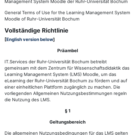
Management System Moodle der Ruhr-Universität Bochum
General Terms of Use for the
L
earning
M
anagement
S
ystem
Moodle of Ruhr
-
Universit
ät Bochum
Vollständige Richtlinie
[
English version below
]
Präambel
IT.Services der Ruhr-Universität Bochum betreibt
gemeinsam mit dem Zentrum für Wissenschaftsdidaktik das
Learning Management System (LMS) Moodle, um das
eLearning der Ruhr-Universität Bochum zu fördern und auf
einer einheitlichen Plattform zugänglich zu machen. Die
vorliegenden Allgemeinen Nutzungsbestimmungen regeln
die Nutzung des LMS.
§ 1
Geltungsbereich
Die allgemeinen Nutzungsbedingungen für das LMS gelten