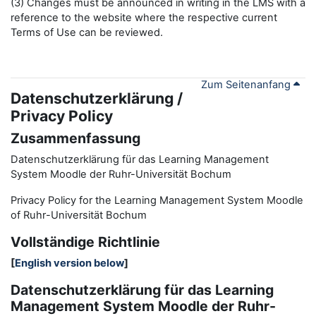
(3) Changes must be announced in writing in the LMS with a
reference to the website where the respective current
Terms of Use can be reviewed.
Zum Seitenanfang
Datenschutzerklärung /
Privacy Policy
Zusammenfassung
Datenschutzerklärung für das Learning Management
System Moodle der Ruhr-Universität Bochum
Privacy Policy for the
L
earning
M
anagement
S
ystem Moodle
of Ruhr
-
Universit
ät Bochum
Vollständige Richtlinie
[
English version below
]
Datenschutzerklärung für das Learning
Management System Moodle der Ruhr-