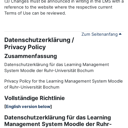
(3) Changes must be announced in writing in the LMS with a
reference to the website where the respective current
Terms of Use can be reviewed.
Zum Seitenanfang
Datenschutzerklärung /
Privacy Policy
Zusammenfassung
Datenschutzerklärung für das Learning Management
System Moodle der Ruhr-Universität Bochum
Privacy Policy for the
L
earning
M
anagement
S
ystem Moodle
of Ruhr
-
Universit
ät Bochum
Vollständige Richtlinie
[
English version below
]
Datenschutzerklärung für das Learning
Management System Moodle der Ruhr-