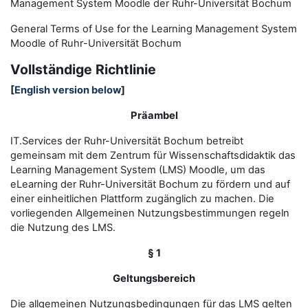
Management System Moodle der Ruhr-Universität Bochum
General Terms of Use for the
L
earning
M
anagement
S
ystem
Moodle of Ruhr
-
Universit
ät Bochum
Vollständige Richtlinie
[
English version below
]
Präambel
IT.Services der Ruhr-Universität Bochum betreibt
gemeinsam mit dem Zentrum für Wissenschaftsdidaktik das
Learning Management System (LMS) Moodle, um das
eLearning der Ruhr-Universität Bochum zu fördern und auf
einer einheitlichen Plattform zugänglich zu machen. Die
vorliegenden Allgemeinen Nutzungsbestimmungen regeln
die Nutzung des LMS.
§ 1
Geltungsbereich
Die allgemeinen Nutzungsbedingungen für das LMS gelten