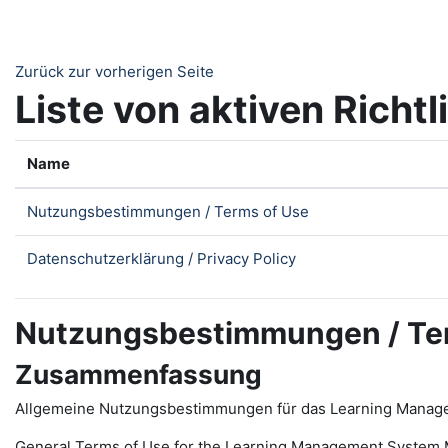
Zum Hauptinhalt
Zurück zur vorherigen Seite
Liste von aktiven Richtl
Name
Nutzungsbestimmungen / Terms of Use
Datenschutzerklärung / Privacy Policy
Nutzungsbestimmungen / Te
Zusammenfassung
Allgemeine Nutzungsbestimmungen für das Learning Manag
General Terms of Use for the
L
earning
M
anagement
S
ystem 