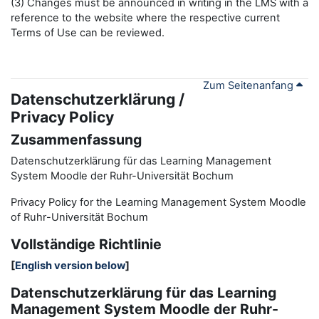
(3) Changes must be announced in writing in the LMS with a
reference to the website where the respective current
Terms of Use can be reviewed.
Zum Seitenanfang
Datenschutzerklärung /
Privacy Policy
Zusammenfassung
Datenschutzerklärung für das Learning Management
System Moodle der Ruhr-Universität Bochum
Privacy Policy for the
L
earning
M
anagement
S
ystem Moodle
of Ruhr
-
Universit
ät Bochum
Vollständige Richtlinie
[
English version below
]
Datenschutzerklärung für das Learning
Management System Moodle der Ruhr-