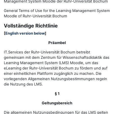
Management System Moodle der Ruhr-Universität Bochum
General Terms of Use for the
L
earning
M
anagement
S
ystem
Moodle of Ruhr
-
Universit
ät Bochum
Vollständige Richtlinie
[
English version below
]
Präambel
IT.Services der Ruhr-Universität Bochum betreibt
gemeinsam mit dem Zentrum für Wissenschaftsdidaktik das
Learning Management System (LMS) Moodle, um das
eLearning der Ruhr-Universität Bochum zu fördern und auf
einer einheitlichen Plattform zugänglich zu machen. Die
vorliegenden Allgemeinen Nutzungsbestimmungen regeln
die Nutzung des LMS.
§ 1
Geltungsbereich
Die allgemeinen Nutzungsbedingungen für das LMS gelten