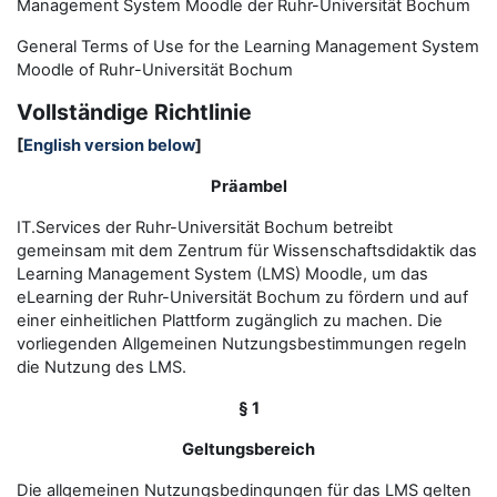
Management System Moodle der Ruhr-Universität Bochum
General Terms of Use for the
L
earning
M
anagement
S
ystem
Moodle of Ruhr
-
Universit
ät Bochum
Vollständige Richtlinie
[
English version below
]
Präambel
IT.Services der Ruhr-Universität Bochum betreibt
gemeinsam mit dem Zentrum für Wissenschaftsdidaktik das
Learning Management System (LMS) Moodle, um das
eLearning der Ruhr-Universität Bochum zu fördern und auf
einer einheitlichen Plattform zugänglich zu machen. Die
vorliegenden Allgemeinen Nutzungsbestimmungen regeln
die Nutzung des LMS.
§ 1
Geltungsbereich
Die allgemeinen Nutzungsbedingungen für das LMS gelten