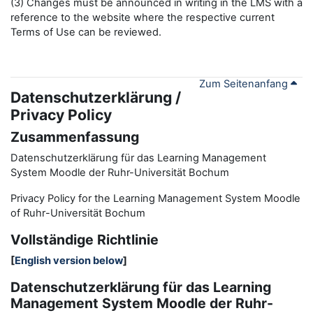
(3) Changes must be announced in writing in the LMS with a
reference to the website where the respective current
Terms of Use can be reviewed.
Zum Seitenanfang
Datenschutzerklärung /
Privacy Policy
Zusammenfassung
Datenschutzerklärung für das Learning Management
System Moodle der Ruhr-Universität Bochum
Privacy Policy for the
L
earning
M
anagement
S
ystem Moodle
of Ruhr
-
Universit
ät Bochum
Vollständige Richtlinie
[
English version below
]
Datenschutzerklärung für das Learning
Management System Moodle der Ruhr-