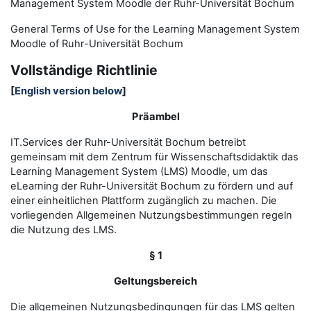
Management System Moodle der Ruhr-Universität Bochum
General Terms of Use for the
L
earning
M
anagement
S
ystem
Moodle of Ruhr
-
Universit
ät Bochum
Vollständige Richtlinie
[
English version below
]
Präambel
IT.Services der Ruhr-Universität Bochum betreibt
gemeinsam mit dem Zentrum für Wissenschaftsdidaktik das
Learning Management System (LMS) Moodle, um das
eLearning der Ruhr-Universität Bochum zu fördern und auf
einer einheitlichen Plattform zugänglich zu machen. Die
vorliegenden Allgemeinen Nutzungsbestimmungen regeln
die Nutzung des LMS.
§ 1
Geltungsbereich
Die allgemeinen Nutzungsbedingungen für das LMS gelten