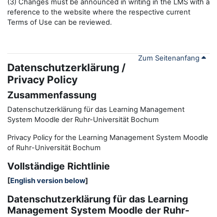
(3) Changes must be announced in writing in the LMS with a
reference to the website where the respective current
Terms of Use can be reviewed.
Zum Seitenanfang
Datenschutzerklärung /
Privacy Policy
Zusammenfassung
Datenschutzerklärung für das Learning Management
System Moodle der Ruhr-Universität Bochum
Privacy Policy for the
L
earning
M
anagement
S
ystem Moodle
of Ruhr
-
Universit
ät Bochum
Vollständige Richtlinie
[
English version below
]
Datenschutzerklärung für das Learning
Management System Moodle der Ruhr-