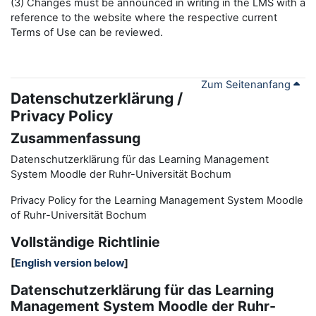
(3) Changes must be announced in writing in the LMS with a
reference to the website where the respective current
Terms of Use can be reviewed.
Zum Seitenanfang
Datenschutzerklärung /
Privacy Policy
Zusammenfassung
Datenschutzerklärung für das Learning Management
System Moodle der Ruhr-Universität Bochum
Privacy Policy for the
L
earning
M
anagement
S
ystem Moodle
of Ruhr
-
Universit
ät Bochum
Vollständige Richtlinie
[
English version below
]
Datenschutzerklärung für das Learning
Management System Moodle der Ruhr-