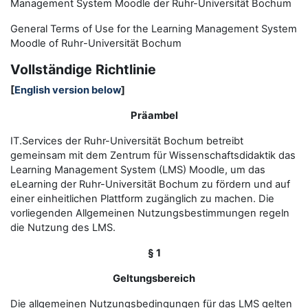
Management System Moodle der Ruhr-Universität Bochum
General Terms of Use for the
L
earning
M
anagement
S
ystem
Moodle of Ruhr
-
Universit
ät Bochum
Vollständige Richtlinie
[
English version below
]
Präambel
IT.Services der Ruhr-Universität Bochum betreibt
gemeinsam mit dem Zentrum für Wissenschaftsdidaktik das
Learning Management System (LMS) Moodle, um das
eLearning der Ruhr-Universität Bochum zu fördern und auf
einer einheitlichen Plattform zugänglich zu machen. Die
vorliegenden Allgemeinen Nutzungsbestimmungen regeln
die Nutzung des LMS.
§ 1
Geltungsbereich
Die allgemeinen Nutzungsbedingungen für das LMS gelten