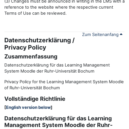
(3) Changes must be announced in writing in the LMS with a
reference to the website where the respective current
Terms of Use can be reviewed.
Zum Seitenanfang
Datenschutzerklärung /
Privacy Policy
Zusammenfassung
Datenschutzerklärung für das Learning Management
System Moodle der Ruhr-Universität Bochum
Privacy Policy for the
L
earning
M
anagement
S
ystem Moodle
of Ruhr
-
Universit
ät Bochum
Vollständige Richtlinie
[
English version below
]
Datenschutzerklärung für das Learning
Management System Moodle der Ruhr-