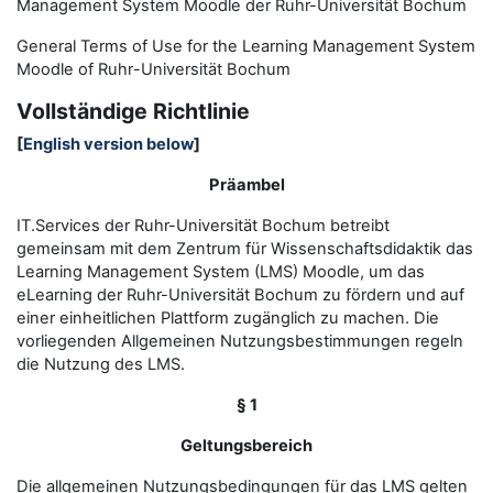
Management System Moodle der Ruhr-Universität Bochum
General Terms of Use for the
L
earning
M
anagement
S
ystem
Moodle of Ruhr
-
Universit
ät Bochum
Vollständige Richtlinie
[
English version below
]
Präambel
IT.Services der Ruhr-Universität Bochum betreibt
gemeinsam mit dem Zentrum für Wissenschaftsdidaktik das
Learning Management System (LMS) Moodle, um das
eLearning der Ruhr-Universität Bochum zu fördern und auf
einer einheitlichen Plattform zugänglich zu machen. Die
vorliegenden Allgemeinen Nutzungsbestimmungen regeln
die Nutzung des LMS.
§ 1
Geltungsbereich
Die allgemeinen Nutzungsbedingungen für das LMS gelten