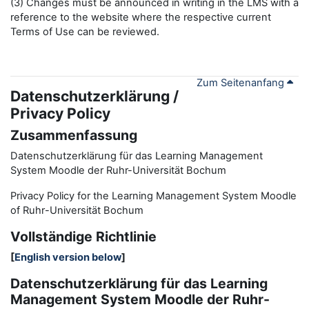
(3) Changes must be announced in writing in the LMS with a
reference to the website where the respective current
Terms of Use can be reviewed.
Zum Seitenanfang
Datenschutzerklärung /
Privacy Policy
Zusammenfassung
Datenschutzerklärung für das Learning Management
System Moodle der Ruhr-Universität Bochum
Privacy Policy for the
L
earning
M
anagement
S
ystem Moodle
of Ruhr
-
Universit
ät Bochum
Vollständige Richtlinie
[
English version below
]
Datenschutzerklärung für das Learning
Management System Moodle der Ruhr-