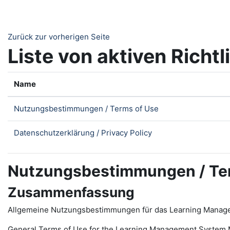
Zum Hauptinhalt
Zurück zur vorherigen Seite
Liste von aktiven Richtl
Name
Nutzungsbestimmungen / Terms of Use
Datenschutzerklärung / Privacy Policy
Nutzungsbestimmungen / Te
Zusammenfassung
Allgemeine Nutzungsbestimmungen für das Learning Manag
General Terms of Use for the
L
earning
M
anagement
S
ystem 