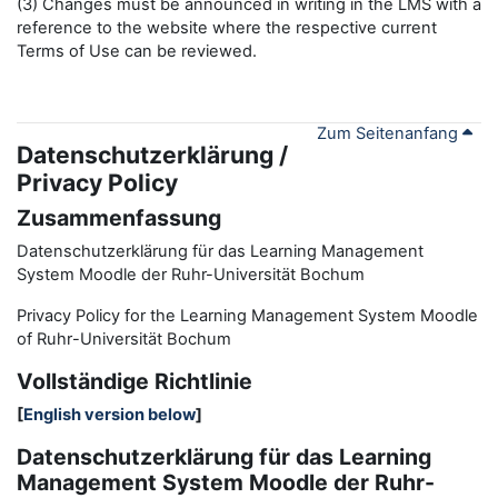
(3) Changes must be announced in writing in the LMS with a
reference to the website where the respective current
Terms of Use can be reviewed.
Zum Seitenanfang
Datenschutzerklärung /
Privacy Policy
Zusammenfassung
Datenschutzerklärung für das Learning Management
System Moodle der Ruhr-Universität Bochum
Privacy Policy for the
L
earning
M
anagement
S
ystem Moodle
of Ruhr
-
Universit
ät Bochum
Vollständige Richtlinie
[
English version below
]
Datenschutzerklärung für das Learning
Management System Moodle der Ruhr-