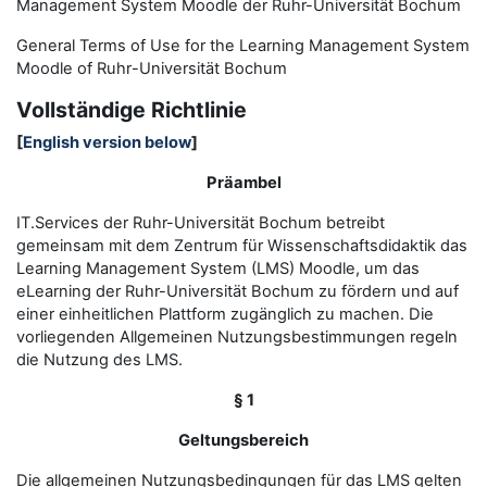
Management System Moodle der Ruhr-Universität Bochum
General Terms of Use for the
L
earning
M
anagement
S
ystem
Moodle of Ruhr
-
Universit
ät Bochum
Vollständige Richtlinie
[
English version below
]
Präambel
IT.Services der Ruhr-Universität Bochum betreibt
gemeinsam mit dem Zentrum für Wissenschaftsdidaktik das
Learning Management System (LMS) Moodle, um das
eLearning der Ruhr-Universität Bochum zu fördern und auf
einer einheitlichen Plattform zugänglich zu machen. Die
vorliegenden Allgemeinen Nutzungsbestimmungen regeln
die Nutzung des LMS.
§ 1
Geltungsbereich
Die allgemeinen Nutzungsbedingungen für das LMS gelten