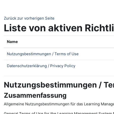
Zum Hauptinhalt
Zurück zur vorherigen Seite
Liste von aktiven Richtl
Name
Nutzungsbestimmungen / Terms of Use
Datenschutzerklärung / Privacy Policy
Nutzungsbestimmungen / Te
Zusammenfassung
Allgemeine Nutzungsbestimmungen für das Learning Manag
General Terms of Use for the
L
earning
M
anagement
S
ystem 