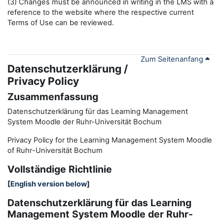
(3) Changes must be announced in writing in the LMS with a
reference to the website where the respective current
Terms of Use can be reviewed.
Zum Seitenanfang
Datenschutzerklärung /
Privacy Policy
Zusammenfassung
Datenschutzerklärung für das Learning Management
System Moodle der Ruhr-Universität Bochum
Privacy Policy for the
L
earning
M
anagement
S
ystem Moodle
of Ruhr
-
Universit
ät Bochum
Vollständige Richtlinie
[
English version below
]
Datenschutzerklärung für das Learning
Management System Moodle der Ruhr-