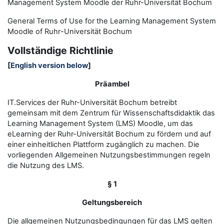
Management System Moodle der Ruhr-Universität Bochum
General Terms of Use for the
L
earning
M
anagement
S
ystem
Moodle of Ruhr
-
Universit
ät Bochum
Vollständige Richtlinie
[
English version below
]
Präambel
IT.Services der Ruhr-Universität Bochum betreibt
gemeinsam mit dem Zentrum für Wissenschaftsdidaktik das
Learning Management System (LMS) Moodle, um das
eLearning der Ruhr-Universität Bochum zu fördern und auf
einer einheitlichen Plattform zugänglich zu machen. Die
vorliegenden Allgemeinen Nutzungsbestimmungen regeln
die Nutzung des LMS.
§ 1
Geltungsbereich
Die allgemeinen Nutzungsbedingungen für das LMS gelten