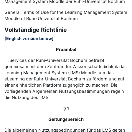
Management System Moodle der Ruhr-Universität Bochum
General Terms of Use for the
L
earning
M
anagement
S
ystem
Moodle of Ruhr
-
Universit
ät Bochum
Vollständige Richtlinie
[
English version below
]
Präambel
IT.Services der Ruhr-Universität Bochum betreibt
gemeinsam mit dem Zentrum für Wissenschaftsdidaktik das
Learning Management System (LMS) Moodle, um das
eLearning der Ruhr-Universität Bochum zu fördern und auf
einer einheitlichen Plattform zugänglich zu machen. Die
vorliegenden Allgemeinen Nutzungsbestimmungen regeln
die Nutzung des LMS.
§ 1
Geltungsbereich
Die allgemeinen Nutzungsbedingungen für das LMS gelten