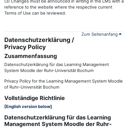
(3) Changes must be announced in writing in the LMS with a
reference to the website where the respective current
Terms of Use can be reviewed.
Zum Seitenanfang
Datenschutzerklärung /
Privacy Policy
Zusammenfassung
Datenschutzerklärung für das Learning Management
System Moodle der Ruhr-Universität Bochum
Privacy Policy for the
L
earning
M
anagement
S
ystem Moodle
of Ruhr
-
Universit
ät Bochum
Vollständige Richtlinie
[
English version below
]
Datenschutzerklärung für das Learning
Management System Moodle der Ruhr-