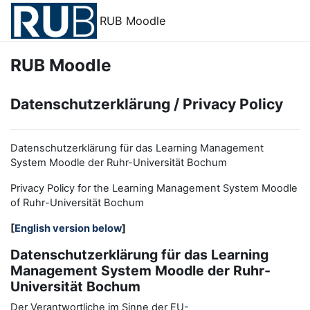
Zum Hauptinhalt
RUB Moodle
RUB Moodle
Datenschutzerklärung / Privacy Policy
Datenschutzerklärung für das Learning Management
System Moodle der Ruhr-Universität Bochum
Privacy Policy for the
L
earning
M
anagement
S
ystem Moodle
of Ruhr
-
Universit
ät Bochum
[
English version below
]
Datenschutzerklärung für das Learning
Management System Moodle der Ruhr-
Universität Bochum
Der Verantwortliche im Sinne der EU-