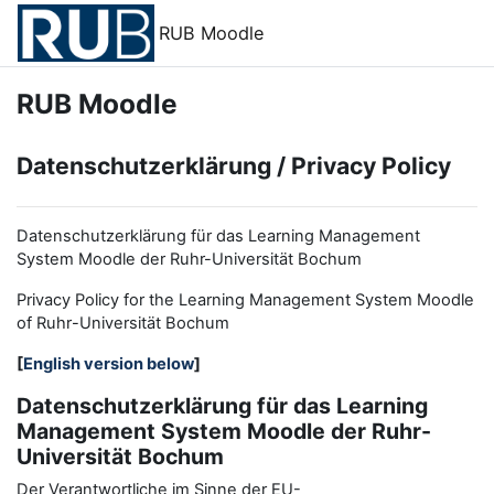
Zum Hauptinhalt
RUB Moodle
RUB Moodle
Datenschutzerklärung / Privacy Policy
Datenschutzerklärung für das Learning Management
System Moodle der Ruhr-Universität Bochum
Privacy Policy for the
L
earning
M
anagement
S
ystem Moodle
of Ruhr
-
Universit
ät Bochum
[
English version below
]
Datenschutzerklärung für das Learning
Management System Moodle der Ruhr-
Universität Bochum
Der Verantwortliche im Sinne der EU-