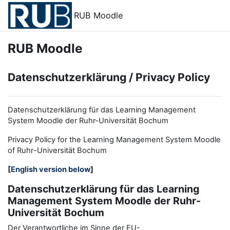
Zum Hauptinhalt
RUB Moodle
RUB Moodle
Datenschutzerklärung / Privacy Policy
Datenschutzerklärung für das Learning Management
System Moodle der Ruhr-Universität Bochum
Privacy Policy for the
L
earning
M
anagement
S
ystem Moodle
of Ruhr
-
Universit
ät Bochum
[
English version below
]
Datenschutzerklärung für das Learning
Management System Moodle der Ruhr-
Universität Bochum
Der Verantwortliche im Sinne der EU-