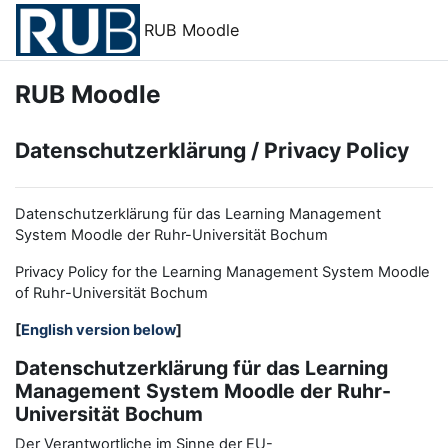
Zum Hauptinhalt
RUB Moodle
RUB Moodle
Datenschutzerklärung / Privacy Policy
Datenschutzerklärung für das Learning Management
System Moodle der Ruhr-Universität Bochum
Privacy Policy for the
L
earning
M
anagement
S
ystem Moodle
of Ruhr
-
Universit
ät Bochum
[
English version below
]
Datenschutzerklärung für das Learning
Management System Moodle der Ruhr-
Universität Bochum
Der Verantwortliche im Sinne der EU-