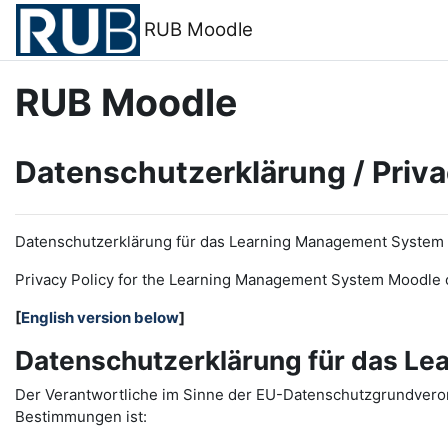
Zum Hauptinhalt
RUB Moodle
RUB Moodle
Datenschutzerklärung / Priva
Datenschutzerklärung für das Learning Management System
Privacy Policy for the
L
earning
M
anagement
S
ystem Moodle 
[
English version below
]
Datenschutzerklärung für das L
Der Verantwortliche im Sinne der EU-Datenschutzgrundveror
Bestimmungen ist: