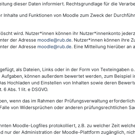
ng dieser Daten informiert. Rechtsgrundlage für die Verarbeitu
der Inhalte und Funktionen von Moodle zum Zweck der Durchfüh
scht wird. Nutzer*innen können ihr Nutzer*innenkonto jederzei
unter der Adresse
moodle@rub.de
. Nutzer*innen können ihre Zu
unter der Adresse
moodle@rub.de
. Eine Mitteilung hierüber an 
efügt, als Dateien, Links oder in der Form von Texteingaben o
der Aufgaben, können außerdem bewertet werden, zum Beispiel 
. Das Hochladen und Einstellen von Inhalten sowie deren Bewe
 6 Abs. 1 lit. e DSGVO.
n, wenn das im Rahmen der Prüfungsverwaltung erforderlich i
lle von Widersprüchen oder anderen prüfungsrechtlichen Sachv
annten Moodle-Logfiles protokolliert, z.B. zu welcher Zeit wel
nd nur der Administration der Moodle-Plattform zugänglich, nic