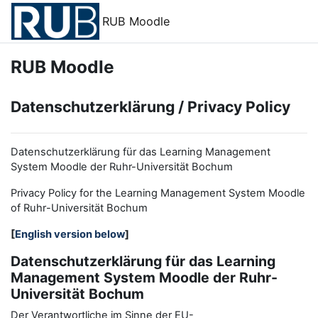
Zum Hauptinhalt
RUB Moodle
RUB Moodle
Datenschutzerklärung / Privacy Policy
Datenschutzerklärung für das Learning Management
System Moodle der Ruhr-Universität Bochum
Privacy Policy for the
L
earning
M
anagement
S
ystem Moodle
of Ruhr
-
Universit
ät Bochum
[
English version below
]
Datenschutzerklärung für das Learning
Management System Moodle der Ruhr-
Universität Bochum
Der Verantwortliche im Sinne der EU-